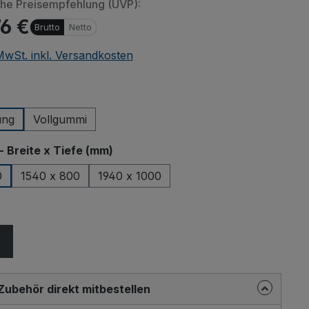
che Preisempfehlung (UVP):
76 €
Brutto
Netto
 MwSt. inkl. Versandkosten
wählen
ung
Vollgummi
auswählen
- Breite x Tiefe (mm)
0
1540 x 800
1940 x 1000
ählen
Zubehör direkt mitbestellen