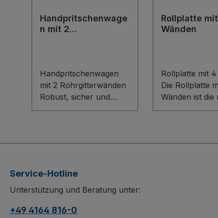
Handpritschenwage
Rollplatte mi
n mit 2
Wänden
Rohrgitterwänden
Handpritschenwagen
Rollplatte mit
mit 2 Rohrgitterwänden
Die Rollplatte m
Robust, sicher und
Wänden ist die
komfortabel im
Lösung für
Handling: Dieser
innerbetrieblic
Handpritschenwagen
Transport und
aus stabiler
Lagerung. Die s
Stahlschweißkonstrukti
Schweißkonstr
on überzeugt mit
aus Stahl, fest
Service-Hotline
herausnehmbaren
eingenietete
Unterstützung und Beratung unter:
Rohrgitterwänden
Holzwerkstoffp
(Höhe 750 mm) und
sowie eine Nu
+49 4164 816-0
verschraubten
von 290 mm so