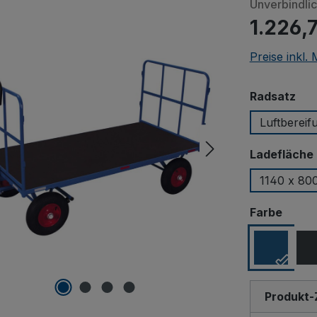
Unverbindli
1.226,
Preise inkl.
aus
Radsatz
Luftbereif
Ladefläche 
1140 x 80
ausw
Farbe
Produkt-