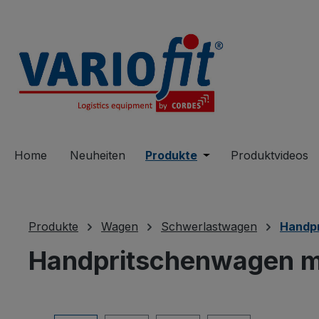
springen
Zur Hauptnavigation springen
Home
Neuheiten
Produkte
Öffne oder Schließe 
Produktvideos
Produkte
Wagen
Schwerlastwagen
Handp
Handpritschenwagen mi