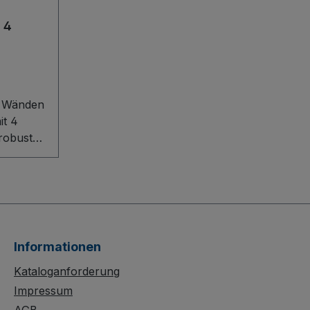
t 4
 4 Wänden
it 4
 robuste
hen
tabile
uktion
Informationen
latten
Kataloganforderung
tzhöhe
Impressum
rgen für