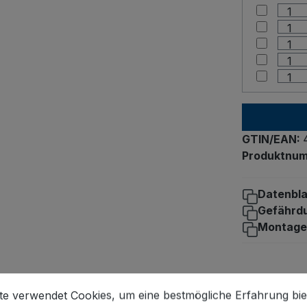
GTIN/EAN:
Produktnu
Datenbla
Gefährd
Montage
stellungen
 verwendet Cookies, um eine bestmögliche Erfahrung biet
te verwendet Cookies, um eine bestmögliche Erfahrung bie