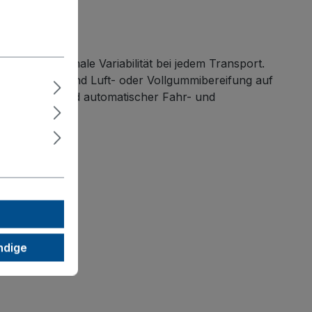
etet maximale Variabilität bei jedem Transport.
Ladung, während Luft- oder Vollgummibereifung auf
griffschlauch und automatischer Fahr- und
ndige