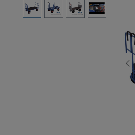
Bildergalerie überspringen
Beim Abspielen von eingebetteten Videos
(YouTube, Vimeo oder andere Quellen)
werden Daten an Drittanbieter übermittelt.
Klicken Sie auf "Erlauben" um das Laden
von Drittanbieterinhalten zu erlauben.
Einstellung merken und alle erlauben