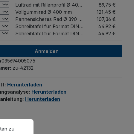
Luftrad mit Rillenprofil Ø 400 mm
89,75 €
Vollgummirad Ø 400 mm
121,45 €
Pannensicheres Rad Ø 390 mm
107,36 €
Schreibtafel für Format DIN A4 Farbe: Buche / Format: DIN A4 hoch
44,92 €
Schreibtafel für Format DIN A4 Farbe: Buche / Format: DIN A4 quer
44,92 €
Anmelden
4035694005075
mmer:
zu-42132
tt:
Herunterladen
ungsanalyse:
Herunterladen
anleitung:
Herunterladen
en zu können.
Mehr Informationen ...
ten zu