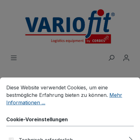
alt springen
Cookie-Voreinstellungen
Diese Website verwendet Cookies, um eine bestmögliche E
Diese Website verwendet Cookies, um eine
Produkte
Wagen
Schwerlastwagen
bestmögliche Erfahrung bieten zu können.
Mehr
Handpritschenwagen
Informationen ...
Handpritschwagen mit 4
Cookie-Voreinstellungen
Rohrgitterwänden
Technisch erforderlich