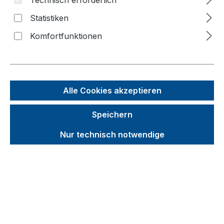
Statistiken
Bildergalerie überspringen
Komfortfunktionen
f
n
Alle Cookies akzeptieren
Speichern
Nur technisch notwendige
Unverbindliche Preisempfehlung (UVP):
1.308,31 €
Brutto
Netto
Preise inkl. MwSt. inkl. Versandkosten