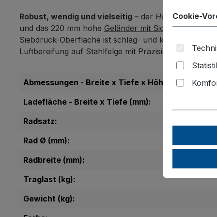
Cookie-Vor
Robust, wendig und vielseitig
– der
Handwagen ohn
und das 220 mm hohe
Geländer mit Sicherheitsreflek
Siebdruck-Oberfläche ist schlag- und kratzfest, wäh
Techni
Luftbereifung auf Stahlfelge mit Präzisions-Rillenkuge
Statist
Komfor
Abmessungen - Breite x Tiefe x Höhe (mm):
Ladefläche - Breite x Tiefe (mm):
Radsatz:
Rad Ø (mm):
Radbreite (mm):
Traglast (kg):
Gewicht (kg):