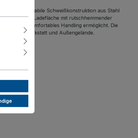
ger Güter. Die stabile Schweißkonstruktion aus Stahl
eimte Sperrholz-Ladefläche mit rutschhemmender
nd Standfuß komfortables Handling ermöglicht. Die
al für Lager, Werkstatt und Außengelände.
ndige