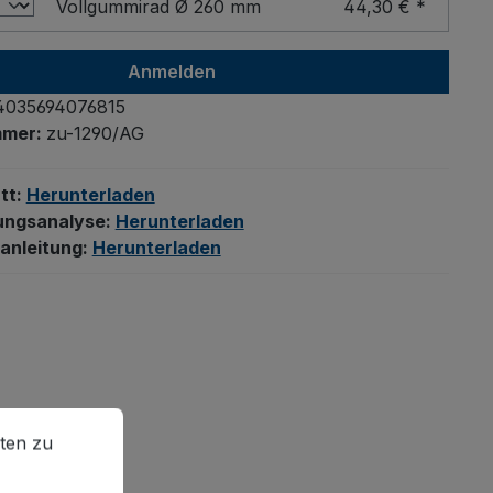
Vollgummirad Ø 260 mm
44,30 € *
Anmelden
4035694076815
mmer:
zu-1290/AG
tt:
Herunterladen
ungsanalyse:
Herunterladen
anleitung:
Herunterladen
en zu können.
Mehr Informationen ...
ten zu