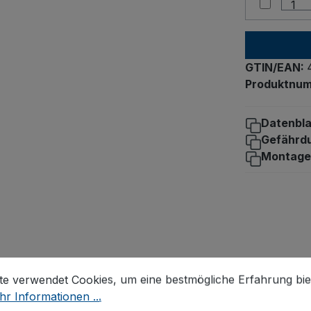
GTIN/EAN:
Produktnu
Datenbla
Gefährd
Montage
stellungen
 verwendet Cookies, um eine bestmögliche Erfahrung biet
te verwendet Cookies, um eine bestmögliche Erfahrung bie
r Informationen ...
Transporte