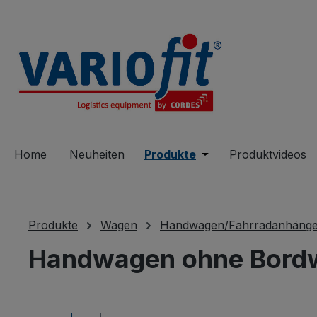
springen
Zur Hauptnavigation springen
Home
Neuheiten
Produkte
Öffne oder Schließe 
Produktvideos
Produkte
Wagen
Handwagen/Fahrradanhänge
Handwagen ohne Bord