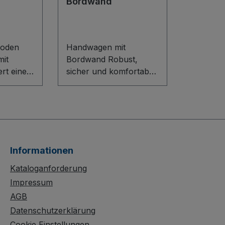
Bordwand
 Boden
Handwagen mit
mit
Bordwand Robust,
rt eine
sicher und komfortabel
unterwegs: Der
uktion
Handwagen mit
inem
Bordwand überzeugt
n aus
durch eine stabile
atte.
Schweißkonstruktion
te Griff
aus Stahl und 220 mm
Informationen
re
hohe Geländer mit
ie
Sicherheitsreflektoren.
Kataloganforderung
Die verschraubte
Impressum
schützte
Handdeichsel mit PVC-
AGB
hlag- und
Handgriffen und
Datenschutzerklärung
los
Standfuß sorgt für
Cookie Einstellungen