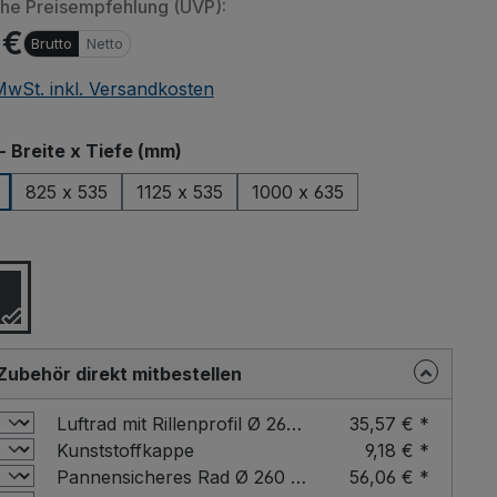
che Preisempfehlung (UVP):
 €
Brutto
Netto
 MwSt. inkl. Versandkosten
auswählen
- Breite x Tiefe (mm)
825 x 535
1125 x 535
1000 x 635
ählen
Zubehör direkt mitbestellen
Luftrad mit Rillenprofil Ø 260 mm
35,57 € *
Kunststoffkappe
9,18 € *
Pannensicheres Rad Ø 260 mm
56,06 € *