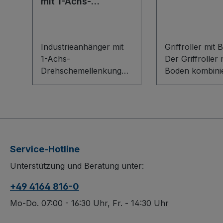
mit 1-Achs-
Drehschemellenkun
g
Industrieanhänger mit
Griffroller mit
1-Achs-
Der Griffroller 
Drehschemellenkung
Boden kombinie
Extrem robust und
stabile
perfekt für den harten
Schweißkonstr
Industriealltag: Der
aus Stahl mit e
Industrieanhänger mit
robusten Bode
1-Achs-
Holzwerkstoffpl
Drehschemellenkung
Der verschraub
Service-Hotline
überzeugt durch eine
sorgt für siche
Unterstützung und Beratung unter:
pulsgeschweißte
Handhabung, d
Stahlkonstruktion mit
dauerhaft
+49 4164 816-0
abgerundeten Ecken,
oberflächenge
rutschhemmender
Struktur ist sc
Mo-Do. 07:00 - 16:30 Uhr, Fr. - 14:30 Uhr
Siebdruck-Ladefläche
kratzfest. Spur