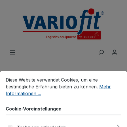
alt springen
Cookie-Voreinstellungen
Diese Website verwendet Cookies, um eine bestmögliche E
Diese Website verwendet Cookies, um eine
Produkte
Wagen
bestmögliche Erfahrung bieten zu können.
Mehr
Plattenwagen/Plattenständer
Informationen ...
Plattenwagen ein-/zweiseitig
Cookie-Voreinstellungen
Plattenwagen einseitig