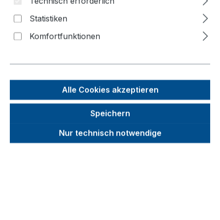
Technisch erforderlich
Bildergalerie überspringen
Statistiken
Komfortfunktionen
f
n
Alle Cookies akzeptieren
Speichern
Nur technisch notwendige
Unverbindliche Preisempfehlung (UVP):
1.326,41 €
Brutto
Netto
Preise inkl. MwSt. inkl. Versandkosten