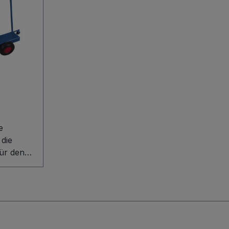
 die
für den
Holz- und
en. Die
uktion