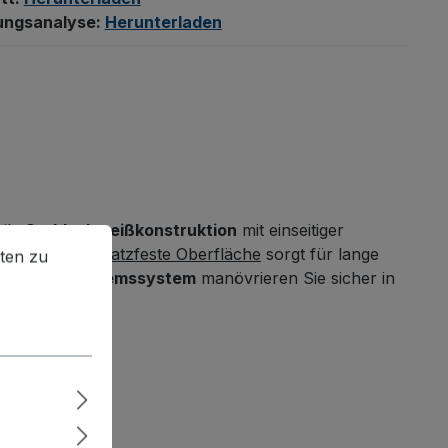
ungsanalyse:
Herunterladen
bile
Stahlschweißkonstruktion
mit einseitiger
en zu können.
Mehr Informationen ...
schlag- und kratzfeste Oberfläche
sorgt für lange
ten zu
 EasySTOP-Bremssystem
manövrieren Sie sicher in