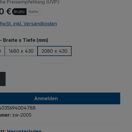
che Preisempfehlung (UVP):
0 €
Brutto
Netto
 MwSt. inkl. Versandkosten
auswählen
- Breite x Tiefe (mm)
0
1680 x 430
2080 x 430
ählen
Anmelden
4035694004788
mmer:
sw-2005
tt:
Herunterladen