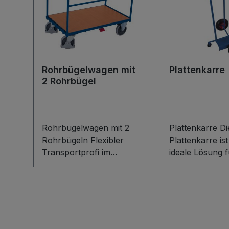
Rohrbügelwagen mit
Plattenkarre
2 Rohrbügel
Rohrbügelwagen mit 2
Plattenkarre Die
Rohrbügeln Flexibler
Plattenkarre ist
Transportprofi im
ideale Lösung 
Baukasten-System Der
sicheren
Rohrbügelwagen mit 2
Längstransport
Rohrbügeln überzeugt
großflächiger 
durch sein Baukasten-
Kunststoffplatt
System mit innovativem
robuste
L-Profil. Die robuste
Schweißkonstr