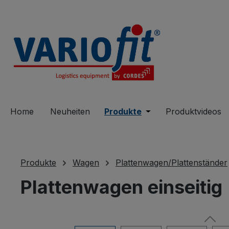
springen
Zur Hauptnavigation springen
Home
Neuheiten
Produkte
Öffne oder Schließe 
Produktvideos
Produkte
Wagen
Plattenwagen/Plattenständer
Plattenwagen einseitig