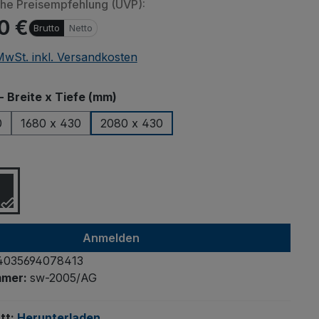
che Preisempfehlung (UVP):
0 €
Brutto
Netto
 MwSt. inkl. Versandkosten
auswählen
- Breite x Tiefe (mm)
0
1680 x 430
2080 x 430
ählen
Anmelden
4035694078413
mmer:
sw-2005/AG
tt:
Herunterladen