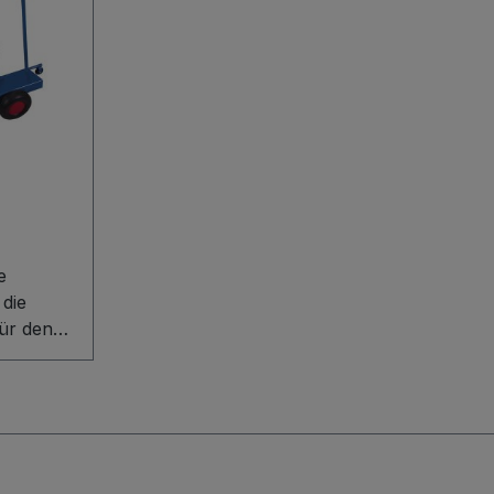
 die
für den
Holz- und
en. Die
uktion