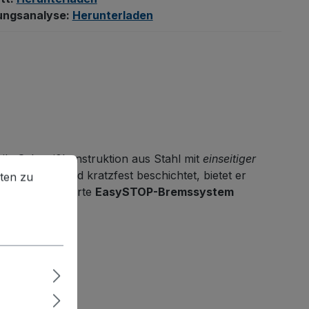
ungsanalyse:
Herunterladen
bile Schweißkonstruktion aus Stahl mit
einseitiger
en zu können.
Mehr Informationen ...
n. Schlag- und kratzfest beschichtet, bietet er
ten zu
uf, das patentierte
EasySTOP-Bremssystem