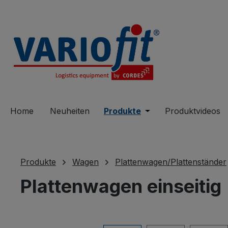
springen
Zur Hauptnavigation springen
Home
Neuheiten
Produkte
Öffne oder Schließe 
Produktvideos
Produkte
Wagen
Plattenwagen/Plattenständer
Plattenwagen einseitig