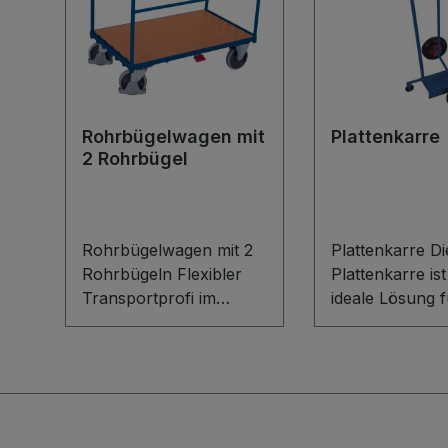
Rohrbügelwagen mit
Plattenkarre
2 Rohrbügel
Rohrbügelwagen mit 2
Plattenkarre Die
Rohrbügeln Flexibler
Plattenkarre ist
Transportprofi im
ideale Lösung 
Baukasten-System Der
sicheren
Rohrbügelwagen mit 2
Längstransport
Rohrbügeln überzeugt
großflächiger 
durch sein Baukasten-
Kunststoffplatt
System mit innovativem
robuste
L-Profil. Die robuste
Schweißkonstr