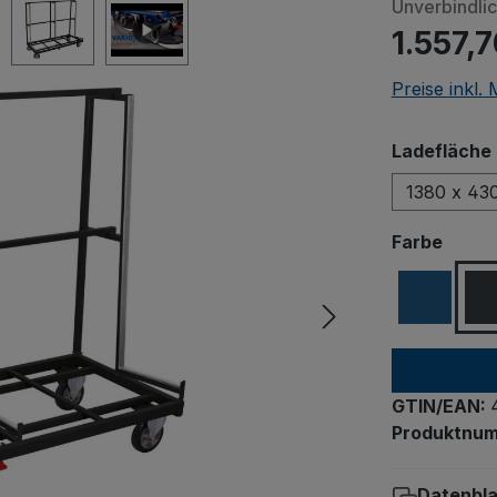
Unverbindli
1.557,7
Preise inkl.
Ladefläche 
1380 x 43
ausw
Farbe
GTIN/EAN:
Produktnu
Datenbla