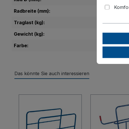
Komfor
Radbreite (mm):
Traglast (kg):
Gewicht (kg):
Farbe:
Das könnte Sie auch interessieren
Produktgalerie überspringen