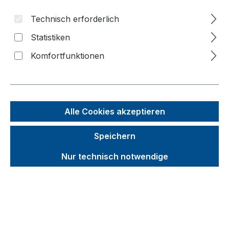
Bildergalerie überspringen
Technisch erforderlich
Statistiken
Komfortfunktionen
Alle Cookies akzeptieren
Speichern
Nur technisch notwendige
Unverbindliche Preisempfehlung (UVP):
541,22 €
Brutto
Netto
Preise inkl. MwSt. inkl. Versandkosten