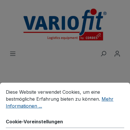
alt springen
Cookie-Voreinstellungen
Diese Website verwendet Cookies, um eine bestmögliche E
Produkte
Wagen
Diese Website verwendet Cookies, um eine
Plattenwagen/Plattenständer
bestmögliche Erfahrung bieten zu können.
Mehr
Informationen ...
Plattenwagen (ohne Bügel)
Cookie-Voreinstellungen