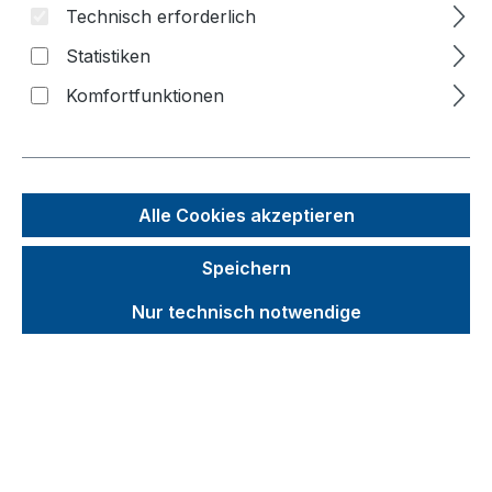
Bildergalerie überspringen
Technisch erforderlich
Statistiken
f
n
Komfortfunktionen
Alle Cookies akzeptieren
Speichern
Nur technisch notwendige
Unverbindliche Preisempfehlung (UVP):
506,88 €
Brutto
Netto
Preise inkl. MwSt. inkl. Versandkosten