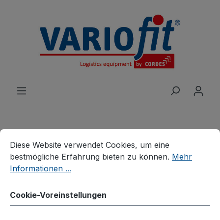
alt springen
Cookie-Voreinstellungen
Diese Website verwendet Cookies, um eine bestmögliche E
Diese Website verwendet Cookies, um eine
Produkte
Wagen
Schwerlastwagen
bestmögliche Erfahrung bieten zu können.
Mehr
Schwerlastwagen
Informationen ...
Rungenwagen
Cookie-Voreinstellungen