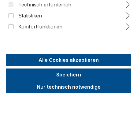
Bildergalerie überspringen
Technisch erforderlich
Statistiken
f
n
Komfortfunktionen
Alle Cookies akzeptieren
Speichern
Nur technisch notwendige
Unverbindliche Preisempfehlung (UVP):
841,89 €
Brutto
Netto
Preise inkl. MwSt. inkl. Versandkosten