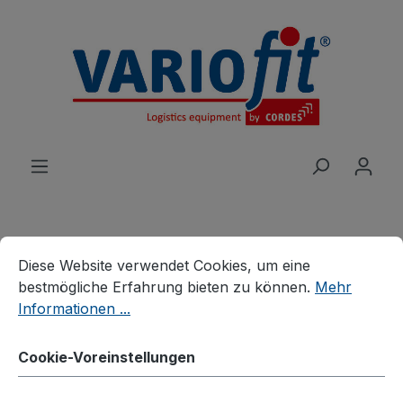
alt springen
Cookie-Voreinstellungen
Diese Website verwendet Cookies, um eine bestmögliche E
Diese Website verwendet Cookies, um eine
Produkte
Wagen
Schwerlastwagen
bestmögliche Erfahrung bieten zu können.
Mehr
Schwerlastwagen
Informationen ...
Rungenwagen
Cookie-Voreinstellungen