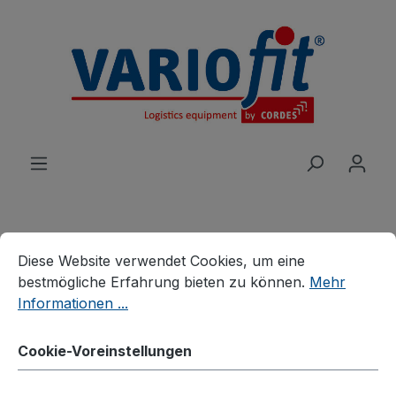
alt springen
Cookie-Voreinstellungen
Diese Website verwendet Cookies, um eine bestmögliche E
Diese Website verwendet Cookies, um eine
Produkte
Wagen
Schwerlastwagen
bestmögliche Erfahrung bieten zu können.
Mehr
Schwerlastwagen
Informationen ...
Rungenwagen
Cookie-Voreinstellungen