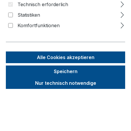
Bildergalerie überspringen
Technisch erforderlich
Statistiken
f
n
Komfortfunktionen
Alle Cookies akzeptieren
Speichern
Nur technisch notwendige
Unverbindliche Preisempfehlung (UVP):
560,10 €
Brutto
Netto
Preise inkl. MwSt. inkl. Versandkosten