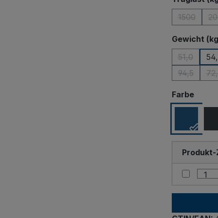
1500
20
(Diese Opt
Gewicht (kg
51,0
54
(Diese Opt
94,5
72
(Diese Opt
(
ausw
Farbe
Produkt-