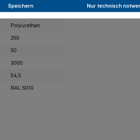
1205 x 800 x 340
Speichern
Nur technisch notwe
1190 x 800
Polyurethan
250
50
3000
54,5
RAL 5010