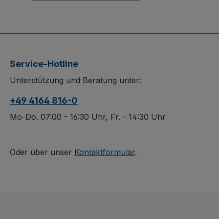
Handpritschenwagen
mit stabiler
Schweißkonstruktion
aus Stahl und
Sicherheitsreflektoren
Service-Hotline
ist der ideale Helfer für
Unterstützung und Beratung unter:
Transportaufgaben im
Innen- und
+49 4164 816-0
Außenbereich. Drei
abklappbare
Mo-Do. 07:00 - 16:30 Uhr, Fr. - 14:30 Uhr
Bordwände (Höhe 210
mm) mit
Spannverschluss
Oder über unser
Kontaktformular
.
ermöglichen ein
bequemes Be- und
Entladen. Die
Ladefläche aus
wasserfest verleimtem