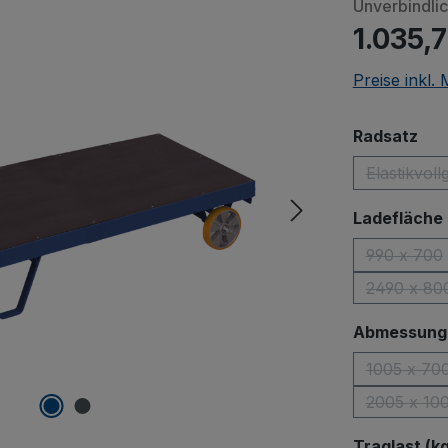
Unverbindli
1.035,
Preise inkl.
aus
Radsatz
Elastikvol
(Di
Ladefläche 
990 x 700
(Diese 
2490 x 80
(Diese
Abmessungen
1005 x 70
(D
2005 x 10
(
Traglast (kg