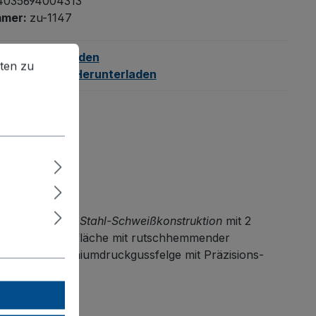
4035694004313
mmer:
zu-1147
en zu können.
Mehr Informationen ...
tt:
Herunterladen
ten zu
ungsanalyse:
Herunterladen
m. Die stabile
Stahl-Schweißkonstruktion
mit 2
e Sperrholz-Ladefläche mit rutschhemmender
äder auf Aluminiumdruckgussfelge mit Präzisions-