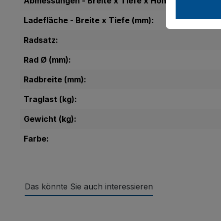
Abmessungen - Breite x Tiefe x Höhe (mm):
Ladefläche - Breite x Tiefe (mm):
Radsatz:
Rad Ø (mm):
Radbreite (mm):
Traglast (kg):
Gewicht (kg):
Farbe:
Das könnte Sie auch interessieren
Produktgalerie überspringen