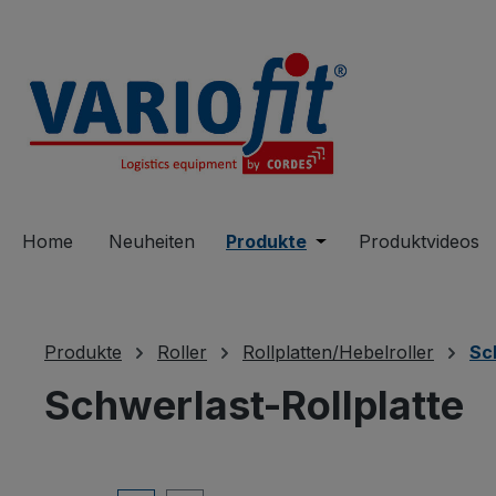
springen
Zur Hauptnavigation springen
Home
Neuheiten
Produkte
Öffne oder Schließe 
Produktvideos
Produkte
Roller
Rollplatten/Hebelroller
Sc
Schwerlast-Rollplatte