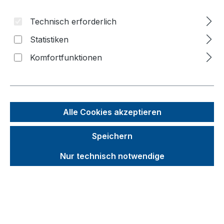
Inhalt
Technisch erforderlich
Statistiken
Bildergalerie überspringen
Komfortfunktionen
Alle Cookies akzeptieren
Speichern
Nur technisch notwendige
Unverbindliche Preisempfehlung (UVP):
194,93 €
Brutto
Netto