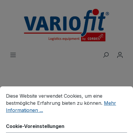
alt springen
Cookie-Voreinstellungen
Produkte
Branchenlösungen
Diese Website verwendet Cookies, um eine bestmögliche E
Diese Website verwendet Cookies, um eine
Stahlflaschenhandling
Stahlflaschenkarren
bestmögliche Erfahrung bieten zu können.
Mehr
Stahlflaschenkarre für 1
Informationen ...
Flaschen a 40 - 50 Ltr.
Cookie-Voreinstellungen