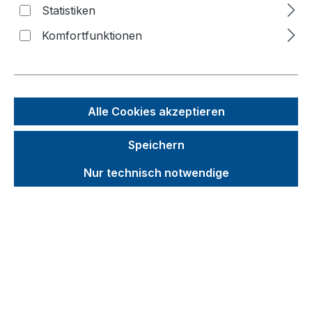
Statistiken
Komfortfunktionen
Bildergalerie überspringen
Alle Cookies akzeptieren
Speichern
Nur technisch notwendige
Unverbindliche Preisempfehlung (UVP):
233,15 €
Brutto
Netto
Preise inkl. MwSt. inkl. Versandkosten