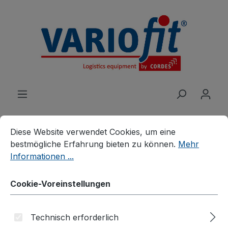
alt springen
Cookie-Voreinstellungen
Diese Website verwendet Cookies, um eine bestmögliche E
Diese Website verwendet Cookies, um eine
bestmögliche Erfahrung bieten zu können.
Mehr
Produkte
Branchenlösungen
Informationen ...
Stahlflaschenhandling
Stahlflaschenkarren
Cookie-Voreinstellungen
Stahlflaschenkarre für 1
Propangasflasche a 11 kg
Technisch erforderlich