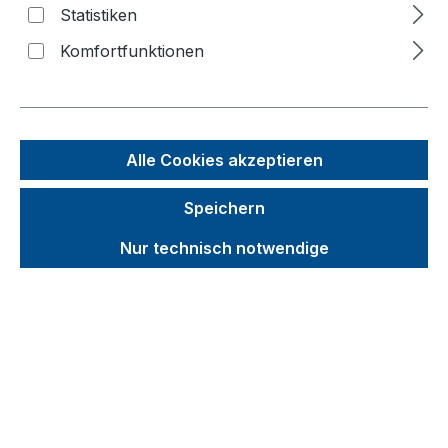
Statistiken
Komfortfunktionen
Bildergalerie überspringen
Alle Cookies akzeptieren
Speichern
Nur technisch notwendige
Unverbindliche Preisempfehlung (UVP):
233,15 €
Brutto
Netto
Preise inkl. MwSt. inkl. Versandkosten