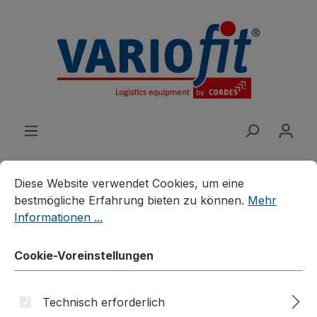
alt springen
Cookie-Voreinstellungen
Diese Website verwendet Cookies, um eine bestmögliche E
Diese Website verwendet Cookies, um eine
bestmögliche Erfahrung bieten zu können.
Mehr
Produkte
Branchenlösungen
Informationen ...
Stahlflaschenhandling
Stahlflaschenkarren
Cookie-Voreinstellungen
Stahlflaschenkarre für 1
Propangasflasche a 33 kg
Technisch erforderlich