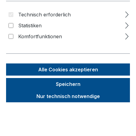
Inhalt
Technisch erforderlich
Statistiken
Bildergalerie überspringen
Komfortfunktionen
Alle Cookies akzeptieren
Speichern
Nur technisch notwendige
Unverbindliche Preisempfehlung (UVP):
366,64 €
Brutto
Netto