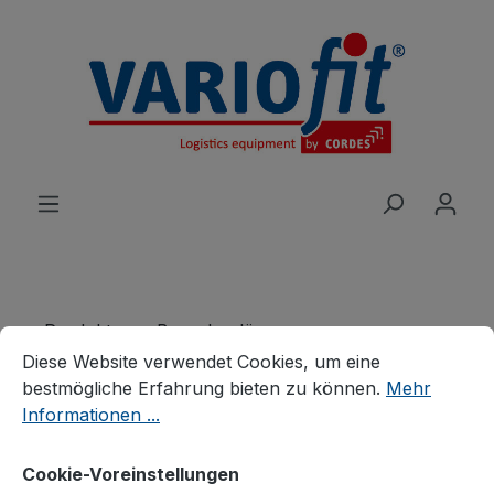
alt springen
Produkte
Branchenlösungen
Cookie-Voreinstellungen
Diese Website verwendet Cookies, um eine bestmögliche E
Stahlflaschenhandling
Stahlflaschenkarren
Diese Website verwendet Cookies, um eine
bestmögliche Erfahrung bieten zu können.
Mehr
Stahlflaschenkarre für 2
Informationen ...
Flaschen a 40 - 50 Ltr.
Cookie-Voreinstellungen