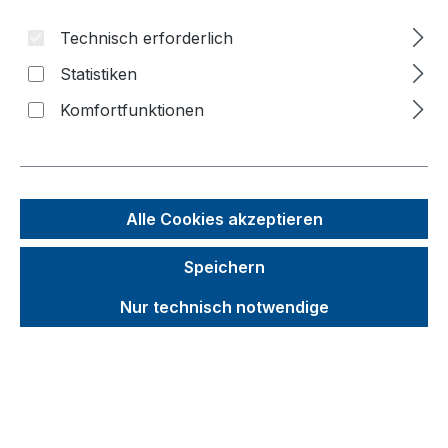
Technisch erforderlich
Bildergalerie überspringen
Statistiken
f
Komfortfunktionen
n
Alle Cookies akzeptieren
Speichern
Nur technisch notwendige
Unverbindliche Preisempfehlung (UVP):
1.596,19 €
Brutto
Netto
Preise inkl. MwSt. inkl. Versandkosten