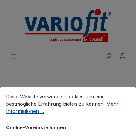
alt springen
Cookie-Voreinstellungen
Diese Website verwendet Cookies, um eine bestmögliche E
Produkte
Wagen
Schwerlastwagen
Diese Website verwendet Cookies, um eine
Schwerlastwagen
bestmögliche Erfahrung bieten zu können.
Mehr
Vierwandwagen mit
Informationen ...
senkrechten Streben
Cookie-Voreinstellungen