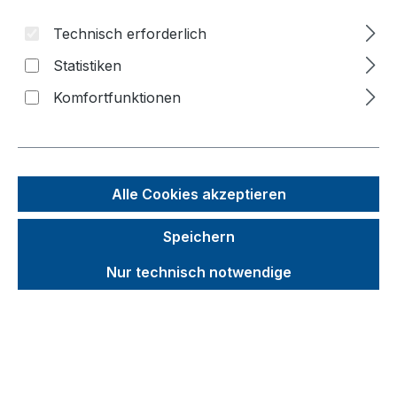
Technisch erforderlich
Bildergalerie überspringen
Statistiken
f
Komfortfunktionen
n
Alle Cookies akzeptieren
Speichern
Nur technisch notwendige
Unverbindliche Preisempfehlung (UVP):
1.190,69 €
Brutto
Netto
Preise inkl. MwSt. inkl. Versandkosten