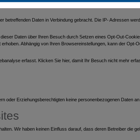
Website auszuwerten und um eine bedarfsgerechte Gestaltung unsere
zer betreffenden Daten in Verbindung gebracht. Die IP- Adressen wer
 dieser Daten über Ihren Besuch durch Setzen eines Opt-Out-Cookie
ht erhoben. Abhängig von Ihren Browsereinstellungen, kann der Opt-O
analyse erfasst. Klicken Sie hier, damit Ihr Besuch nicht mehr erfas
ern oder Erziehungsberechtigten keine personenbezogenen Daten an 
ites
alten. Wir haben keinen Einfluss darauf, dass deren Betreiber die 