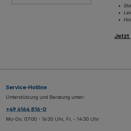
Sta
daue
Lei
ober
Hoh
dadur
Wähl
Luftb
Jetzt
oder
Spezi
Präzi
Kuns
Service-Hotline
Unterstützung und Beratung unter:
+49 4164 816-0
Mo-Do. 07:00 - 16:30 Uhr, Fr. - 14:30 Uhr