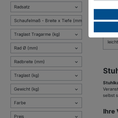
PVC-
Radsatz
wahlw
Radsa
Voll
RAL 
Schaufelmaß - Breite x Tiefe (mm)
komfo
Handl
Stuhl
Traglast Tragarme (kg)
rück
leich
Rad Ø (mm)
ist I
sich
rück
Radbreite (mm)
von S
Stu
Schw
Traglast (kg)
gebo
Stuhlk
eine 
Gewicht (kg)
Verans
ruts
selbst 
sorge
Farbe
Karre
Ihre 
stufe
Preis
(Län