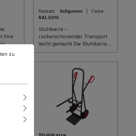
Radsatz:
Vollgummi
|
Farbe:
RAL 5010
Stuhlkarre –
t Ihre
rückenschonender Transport
ür
leicht gemacht Die Stuhlkarre
en zu können.
Mehr Informationen ...
ist Ihre ideale Hilfe für den
ten zu
uste,
sicheren, rückenschonenden
Transport von Stühlen – ob im
mit
Veranstaltungsraum,
 sorgt
Schulungszentrum oder
nd die
Catering-Bereich. Die robuste
bare,
Schweißkonstruktion aus Stahl
lage mit
mit gebogenen Querstreben
g Ihre
und stuhlauflage mit
schützt.
rutschhemmendem Belag
ndgriffe
garantiert stabilen Halt. Dank
er
stufenloser Höhenverstellung
Stuhlkarre