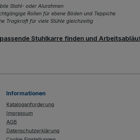
bile Stahl- oder Alurahmen
rhaft
kratzfester Oberfläche 
chtgängige Rollen für ebene Böden und Teppiche
flächengeschützt –
die Stuhlkarre langfristi
e Tragkraft für viele Stühle gleichzeitig
ch schlag- und kratzfest.
Einsatz. Wählen Sie zw
en Sie zwischen
Luftbereifung auf Stahl
ereifung auf Stahlfelge
oder Vollgummibereifun
 passende Stuhlkarre finden und Arbeitsabläu
 Vollgummibereifung auf
Spezial-Kunststofffelge 
al-Kunststofffelge mit
Präzisions-Rillenkugella
sions-Rillenkugellager und
tstoffradkappe.
Informationen
Kataloganforderung
Impressum
AGB
Datenschutzerklärung
Cookie Einstellungen