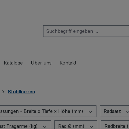
das Dropdown der Kategorie Produkte
Kataloge
Über uns
Kontakt
Stuhlkarren
sungen - Breite x Tiefe x Höhe (mm)
Radsatz
ast Tragarme (kg)
Rad Ø (mm)
Radbreite