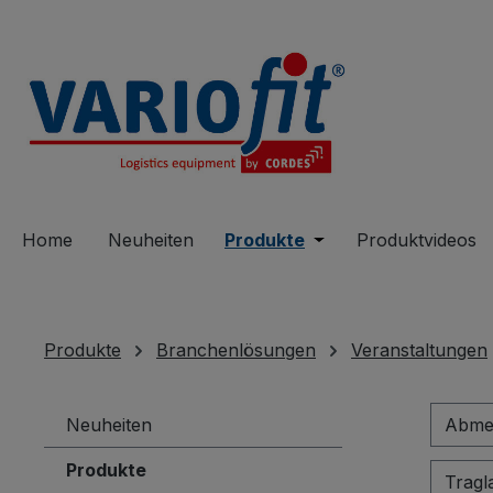
springen
Zur Hauptnavigation springen
Home
Neuheiten
Produkte
Öffne oder Schließe 
Produktvideos
Produkte
Branchenlösungen
Veranstaltungen
Neuheiten
Abmes
Produkte
Tragl