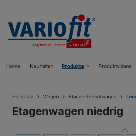
springen
Zur Hauptnavigation springen
Home
Neuheiten
Produkte
Öffne oder Schließe 
Produktvideos
Produkte
Wagen
Etagen-/Paketwagen
Lei
Etagenwagen niedrig