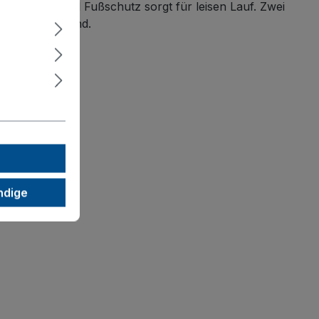
er, Faden- und Fußschutz sorgt für leisen Lauf. Zwei
nd festen Stand.
ndige