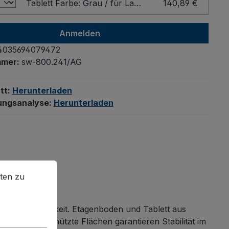
Tablett Farbe: Grau / für Ladefläche - Breite x Tiefe (mm): 1200 x 800
140,89 €
Anmelden
4035694079472
mmer:
sw-800.241/AG
tt:
Herunterladen
ungsanalyse:
Herunterladen
en zu können.
Mehr Informationen ...
ten zu
assungsfähigkeit. Etagenboden und Tablett aus
rflächengeschützte Flächen garantieren Stabilität im