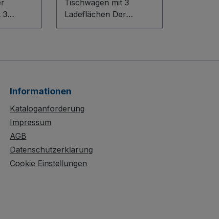
er
Tischwagen mit 3
 3
Ladeflächen Der
reint
schwere ESD
ation mit
Tischwagen mit 3
Ladeflächen ist die
t. Das
ideale Lösung für
tem mit
sensible
rofil
Elektronikbereiche. Das
Informationen
tabile
flexible Baukasten-
ion,
System trifft auf eine
Kataloganforderung
lächen
robuste
Impressum
Bodenkonstruktion mit
AGB
latten
innovativem L-Profil.
Datenschutzerklärung
s
Bündige, elektrisch
Cookie Einstellungen
uerhaft
leitfähige
chützt,
Dekorspanplatten in
tzfest
lichtgrau sind dauerhaft
lächen
oberflächengeschützt,
 15 mm
schlag- und kratzfest.