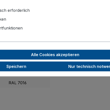
 aus thermoplastischem Gummi mit Präzisions-Rillenkugellag
m
und zwei Bockrollen ermöglichen sicheres Manövrieren u
sch erforderlich
iken
1260 x 800 x 990
tfunktionen
1165 x 755
160
40
Alle Cookies akzeptieren
250
Speichern
Nur technisch notwe
68,5
RAL 7016