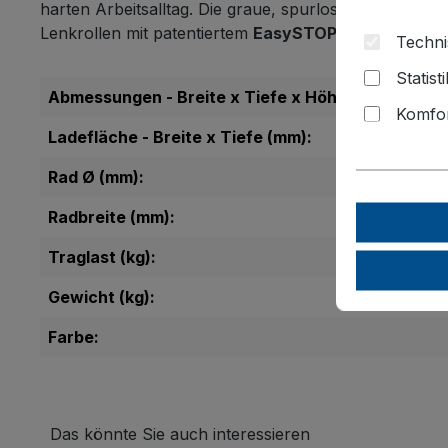
harten Arbeitsalltag. Die graue, spurlosen Bereifung
Lenkrollen mit patentiertem
EasySTOP-Bremssyste
Techni
Statist
Abmessungen - Breite x Tiefe x Höhe (mm):
Komfor
Ladefläche - Breite x Tiefe (mm):
Rad Ø (mm):
Radbreite (mm):
Traglast (kg):
Gewicht (kg):
Farbe:
Das könnte Sie auch interessieren