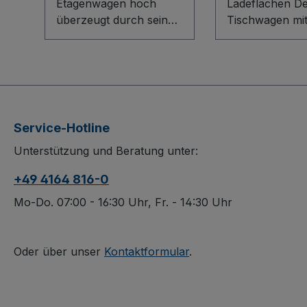
Etagenwagen hoch
Ladeflächen D
überzeugt durch sein
Tischwagen mit
flexibles Baukasten-
Ladeflächen ve
System mit innovativem
flexible Organis
L-Profil-Boden und
robuster
robusten Tabletts aus
Industriequalitä
Holzwerkstoffplatten.
Baukasten-Sys
Die einhängbaren,
innovativem L-P
Service-Hotline
variabel
sorgt für eine s
Unterstützung und Beratung unter:
herausnehmbaren
Bodenkonstrukt
Tabletts bieten optimale
während Ladef
+49 4164 816-0
Ordnung, die dauerhaft
aus
oberflächengeschützte,
Holzwerkstoffp
Mo-Do. 07:00 - 16:30 Uhr, Fr. - 14:30 Uhr
schlag- und kratzfeste
und Etagen au
Konstruktion sorgt für
Winkelstahl da
lange Lebensdauer.
oberflächenges
Oder über unser
Kontaktformular
.
Spurlose TPE-
schlag- und kra
Bereifung mit
sind. Die Ladef
Präzisions-
besitzen einen