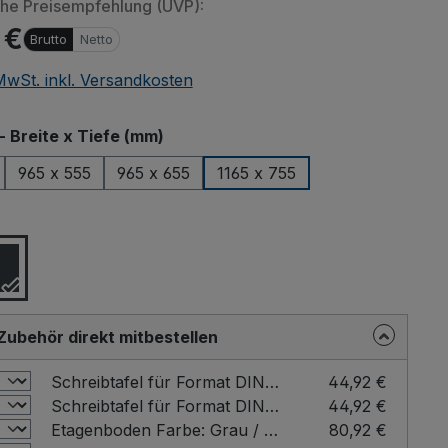
che Preisempfehlung (UVP):
 €
Brutto
Netto
 MwSt. inkl. Versandkosten
auswählen
- Breite x Tiefe (mm)
965 x 555
965 x 655
1165 x 755
ählen
Zubehör direkt mitbestellen
Schreibtafel für Format DIN A4 Farbe: Grau / Format: DIN A4 hoch
44,92 €
Schreibtafel für Format DIN A4 Farbe: Grau / Format: DIN A4 quer
44,92 €
Etagenboden Farbe: Grau / für Ladefläche - Breite x Tiefe (mm): 1200 x 800
80,92 €