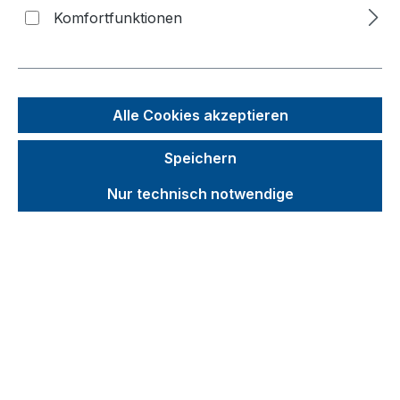
Komfortfunktionen
f
n
Alle Cookies akzeptieren
Speichern
Nur technisch notwendige
Unverbindliche Preisempfehlung (UVP):
1.368,50 €
Brutto
Netto
Preise inkl. MwSt. inkl. Versandkosten
Produkt-Zubehör direkt mitbestellen