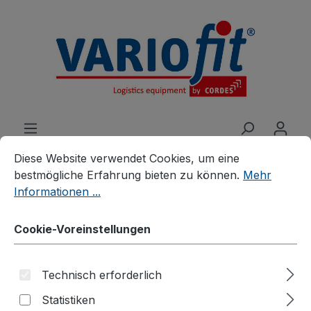
alt springen
Cookie-Voreinstellungen
Diese Website verwendet Cookies, um eine bestmögliche E
Diese Website verwendet Cookies, um eine
bestmögliche Erfahrung bieten zu können.
Mehr
Informationen ...
Produkte
Wagen
Cookie-Voreinstellungen
Kartonagewagen zerlegbar
Technisch erforderlich
Statistiken
Bildergalerie überspringen