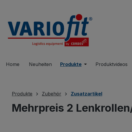
springen
Zur Hauptnavigation springen
Home
Neuheiten
Produkte
Öffne oder Schließe 
Produktvideos
Produkte
Zubehör
Zusatzartikel
Mehrpreis 2 Lenkrollen