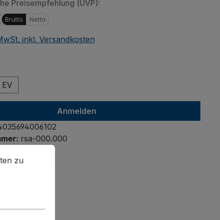
che Preisempfehlung (UVP):
€
Brutto
Netto
 MwSt. inkl. Versandkosten
ählen
EV
Anmelden
4035694006102
mmer:
rsa-000.000
en zu können.
Mehr Informationen ...
ten zu