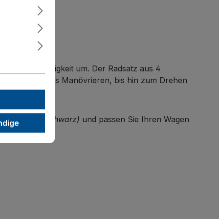
maximale Wendigkeit um. Der Radsatz aus 4
n extrem leichtes Manövrieren, bis hin zum Drehen
ikvollgummi (schwarz)
und passen Sie Ihren Wagen
ndige