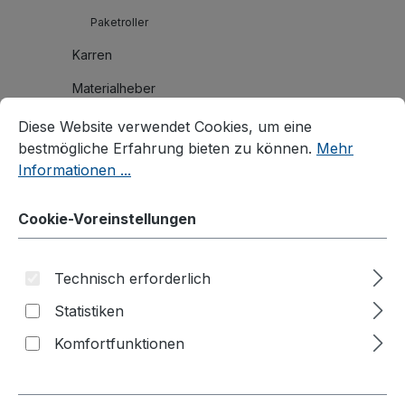
Paketroller
Karren
Materialheber
Cookie-Voreinstellungen
Diese Website verwendet Cookies, um eine bestmögliche E
Palettenaufsätze
Diese Website verwendet Cookies, um eine
bestmögliche Erfahrung bieten zu können.
Mehr
Branchenlösungen
Informationen ...
Zubehör
Cookie-Voreinstellungen
Produktvideos
Kataloge
Technisch erforderlich
Über uns
Statistiken
Kontakt
Komfortfunktionen