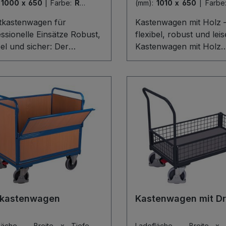
:
1000 x 650
|
Farbe:
RAL
(mm):
1010 x 650
|
Farbe
5010
tkastenwagen für
Kastenwagen mit Holz 
sionelle Einsätze Robust,
flexibel, robust und lei
bel und sicher: Der
Kastenwagen mit Holz
tkastenwagen überzeugt
verbindet maximale Flexi
stabilem Baukasten-System
mit langlebiger Stabilitä
widerstandsfähiger
clevere Baukasten-Sys
werkstoff-Ladefläche.
innovativem L-Profil un
n- und Längswände aus
robusten Holzwerkstof
gitter sichern Ihre Ware,
Ladefläche macht ihn 
Längswand ist halb
idealen Transporthelfer
appbar für komfortables
Alltag. Stirn- und Län
graue, spurlos
(200 mm hoch) sind ein
nde Bereifung mit
herausnehmbar,
sions-Rillenkugellager und
oberflächengeschützt 
patentierte EasySTOP-
schlag- und kratzfest. D
zkastenwagen
Kastenwagen mit Dr
ssystem gewährleisten
graue, spurlos laufend
gen Lauf, maximale
Bereifung aus
fläche - Breite x Tiefe
Ladefläche - Breite x 