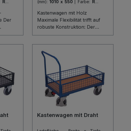
:
RAL
(mm):
1010 x 550
|
Farbe:
RAL
5010
–
Kastenwagen mit Holz
se Der
Maximale Flexibilität trifft auf
robuste Konstruktion: Der
bilität
Kastenwagen mit Holz
t. Das
begeistert durch sein
tem mit
Baukasten-System mit
d einer
innovativem L-Profil und einer
f-
langlebigen Ladefläche aus
zum
Holzwerkstoffplatte. Einzeln
 im
herausnehmbare, 200 mm
gswände
hohe Stirn- und Längswände
zeln
sind oberflächengeschützt
sowie schlag- und kratzfest.
sowie
Spurlos laufende
ie
Gummibereifung und das
aht
Kastenwagen mit Draht
e
patentierte EasySTOP-
Bremssystem garantieren
Tiefe
Ladefläche - Breite x Tiefe