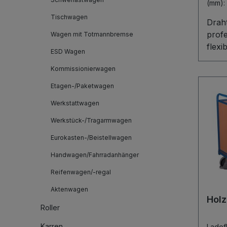
(mm)
7016
Tischwagen
Drah
profes
Wagen mit Totmannbremse
flexi
ESD Wagen
Drah
Kommissionierwagen
mit 
und 
Etagen-/Paketwagen
Holz
Werkstattwagen
Stir
Draht
Werkstück-/Tragarmwagen
eine 
Eurokasten-/Beistellwagen
abkl
Handwagen/Fahrradanhänger
Handling. Die 
laufe
Reifenwagen/-regal
Präzi
Aktenwagen
das 
Hol
Brem
Roller
ruhi
Karren
Lade