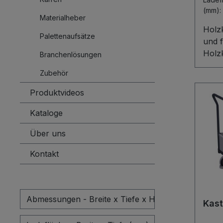
Kontr
(mm)
Abste
Materialheber
5010
Holz
Palettenaufsätze
und f
Holzk
Branchenlösungen
zuver
Zubehör
profe
stabi
Produktvideos
L-Pr
Kataloge
Stir
Holzw
Über uns
siche
abkl
Kontakt
ermö
und E
ober
und 
Abmessungen - Breite x Tiefe x Höhe (mm)
Kast
steht
graue