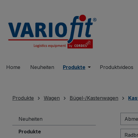
springen
Zur Hauptnavigation springen
Home
Neuheiten
Produkte
Öffne oder Schließe 
Produktvideos
Produkte
Wagen
Bügel-/Kastenwagen
Kas
Neuheiten
Abmes
Produkte
Radbr