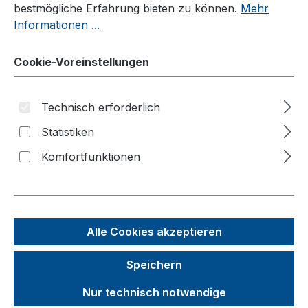
bestmögliche Erfahrung bieten zu können.
Mehr
Kommissionierwagen
Informationen ...
Etagen-/Paketwagen
Cookie-Voreinstellungen
Werkstattwagen
Werkstück-/Tragarmwagen
Technisch erforderlich
Eurokasten-/Beistellwagen
Statistiken
Eurokastenwagen
Komfortfunktionen
Beistellwagen
Handwagen/Fahrradanhänger
Reifenwagen/-regal
Aktenwagen
Alle Cookies akzeptieren
Roller
Speichern
Karren
Nur technisch notwendige
Materialheber