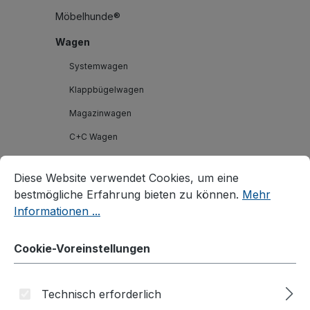
Möbelhunde®
Wagen
Systemwagen
Klappbügelwagen
Magazinwagen
C+C Wagen
Cookie-Voreinstellungen
Bügel-/Kastenwagen
Diese Website verwendet Cookies, um eine bestmögliche E
Diese Website verwendet Cookies, um eine
Palettenfahrgestelle
bestmögliche Erfahrung bieten zu können.
Mehr
Plattenwagen/Plattenständer
Informationen ...
Schwerlastwagen
Cookie-Voreinstellungen
Tischwagen
Leichte Tischwagen
Technisch erforderlich
ESD leichte Tischwagen