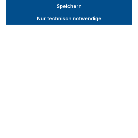
ESD Wagen
Speichern
Kommissionierwagen
Nur technisch notwendige
Etagen-/Paketwagen
Werkstattwagen
Werkstück-/Tragarmwagen
Werkstückwagen
Tragarmwagen
Eurokasten-/Beistellwagen
Handwagen/Fahrradanhänger
Reifenwagen/-regal
Aktenwagen
Roller
Karren