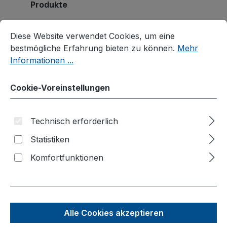
Produkte
Cookie-Voreinstellungen
Möbelhunde®
Diese Website verwendet Cookies, um eine bestmögliche E
Diese Website verwendet Cookies, um eine
Wagen
bestmögliche Erfahrung bieten zu können.
Mehr
Informationen ...
Systemwagen
Klappbügelwagen
Cookie-Voreinstellungen
Magazinwagen
C+C Wagen
Technisch erforderlich
Bügel-/Kastenwagen
Statistiken
Palettenfahrgestelle
Komfortfunktionen
Plattenwagen/Plattenständer
Schwerlastwagen
Tischwagen
Alle Cookies akzeptieren
Wagen mit Totmannbremse