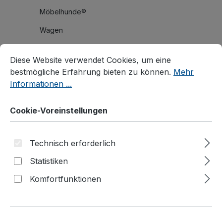
Möbelhunde®
Wagen
Cookie-Voreinstellungen
Diese Website verwendet Cookies, um eine bestmögliche E
Roller
Diese Website verwendet Cookies, um eine
Karren
bestmögliche Erfahrung bieten zu können.
Mehr
Informationen ...
Materialheber
Palettenaufsätze
Cookie-Voreinstellungen
Branchenlösungen
Palettenhandling
Technisch erforderlich
Reifenhandling
Statistiken
Stahlflaschenhandling
Komfortfunktionen
Fasshandling
Fassroller