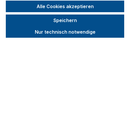
Fasskarren
Alle Cookies akzeptieren
Fasskipper
Speichern
Auffangwannen
Veranstaltungen
Nur technisch notwendige
Entsorgung
Be- und Entladen
Zubehör
Produktvideos
Kataloge
Über uns
Kontakt