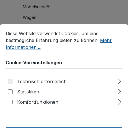
Möbelhunde®
Wagen
Cookie-Voreinstellungen
Diese Website verwendet Cookies, um eine bestmögliche E
Roller
Diese Website verwendet Cookies, um eine
Karren
bestmögliche Erfahrung bieten zu können.
Mehr
Informationen ...
Materialheber
Palettenaufsätze
Cookie-Voreinstellungen
Branchenlösungen
Palettenhandling
Technisch erforderlich
Reifenhandling
Statistiken
Stahlflaschenhandling
Komfortfunktionen
Fasshandling
Fassroller