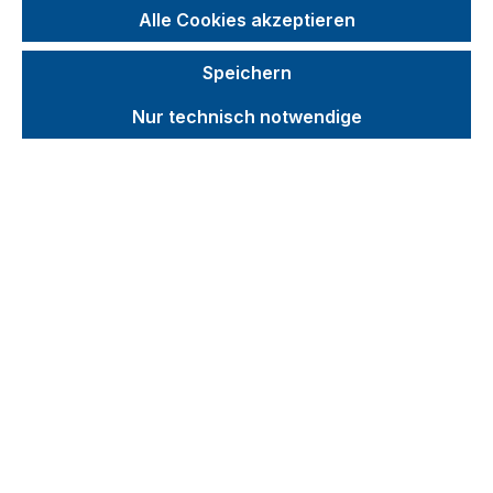
Fasskarren
Alle Cookies akzeptieren
Fasskipper
Speichern
Auffangwannen
Nur technisch notwendige
Veranstaltungen
Entsorgung
Be- und Entladen
Zubehör
Produktvideos
Kataloge
Über uns
Kontakt