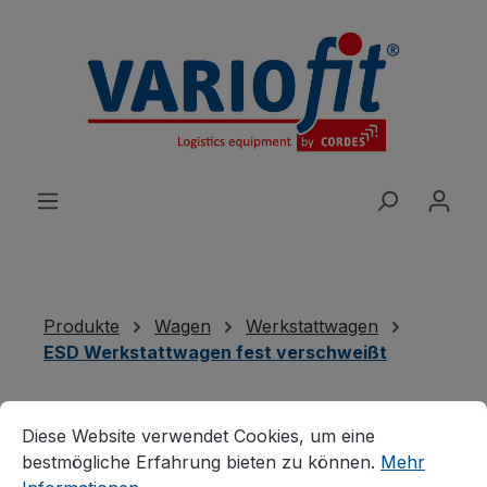
alt springen
Produkte
Wagen
Werkstattwagen
ESD Werkstattwagen fest verschweißt
Cookie-Voreinstellungen
Diese Website verwendet Cookies, um eine bestmögliche E
Neuheiten
Diese Website verwendet Cookies, um eine
bestmögliche Erfahrung bieten zu können.
Mehr
Produkte