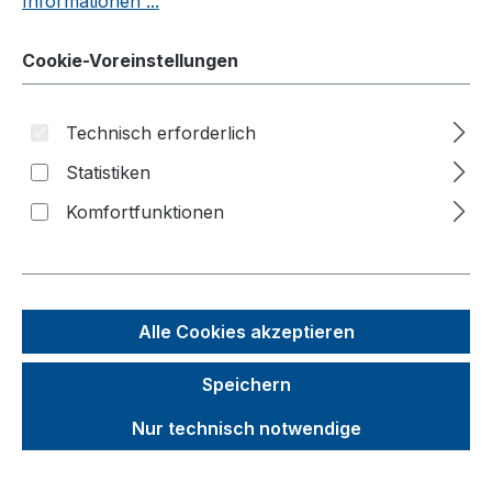
Informationen ...
Möbelhunde®
Cookie-Voreinstellungen
Wagen
Systemwagen
Technisch erforderlich
Klappbügelwagen
Statistiken
Magazinwagen
Komfortfunktionen
C+C Wagen
Bügel-/Kastenwagen
Palettenfahrgestelle
Alle Cookies akzeptieren
Plattenwagen/Plattenständer
Schwerlastwagen
Speichern
Tischwagen
Nur technisch notwendige
Wagen mit Totmannbremse
ESD Wagen