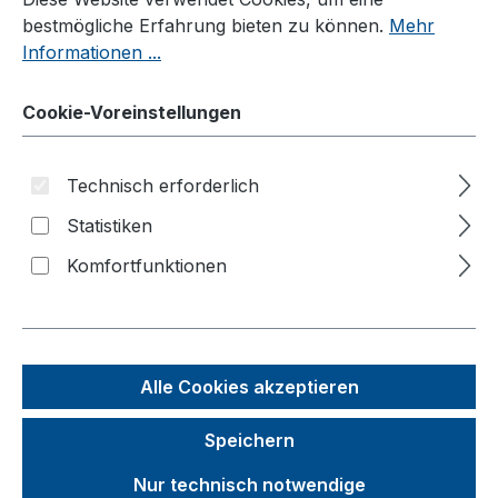
bestmögliche Erfahrung bieten zu können.
Mehr
Möbelhunde®
Informationen ...
Wagen
Systemwagen
Cookie-Voreinstellungen
Klappbügelwagen
Magazinwagen
Technisch erforderlich
C+C Wagen
Statistiken
Bügel-/Kastenwagen
Komfortfunktionen
Palettenfahrgestelle
Plattenwagen/Plattenständer
Schwerlastwagen
Alle Cookies akzeptieren
Tischwagen
Speichern
Wagen mit Totmannbremse
Nur technisch notwendige
ESD Wagen