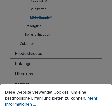
Möbelkarren
Stuhlkarren
Möbelhunde®
Entsorgung
Be- und Entladen
Zubehör
Produktvideos
Kataloge
Über uns
Kontakt
Cookie-Voreinstellungen
Diese Website verwendet Cookies, um eine bestmögliche E
Diese Website verwendet Cookies, um eine
bestmögliche Erfahrung bieten zu können.
Mehr
Informationen ...
Produkte filtern