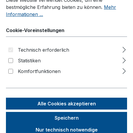
bestmögliche Erfahrung bieten zu können.
Mehr
Möbelhunde®
Informationen ...
Wagen
Systemwagen
Cookie-Voreinstellungen
Klappbügelwagen
Magazinwagen
Technisch erforderlich
C+C Wagen
Statistiken
Bügel-/Kastenwagen
Komfortfunktionen
Palettenfahrgestelle
Plattenwagen/Plattenständer
Schwerlastwagen
Alle Cookies akzeptieren
Tischwagen
Speichern
Wagen mit Totmannbremse
Nur technisch notwendige
ESD Wagen