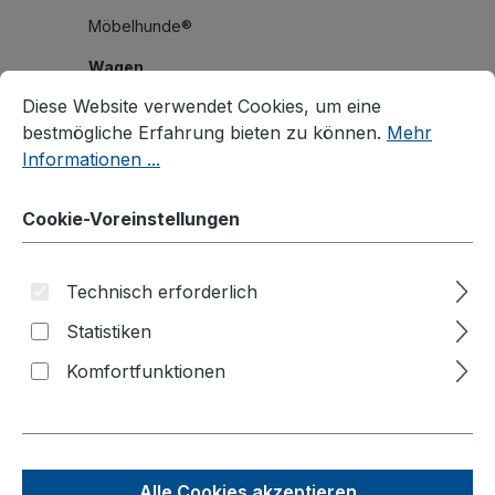
Möbelhunde®
Wagen
Cookie-Voreinstellungen
Diese Website verwendet Cookies, um eine bestmögliche E
Diese Website verwendet Cookies, um eine
Systemwagen
bestmögliche Erfahrung bieten zu können.
Mehr
Klappbügelwagen
Informationen ...
Magazinwagen
Cookie-Voreinstellungen
C+C Wagen
Bügel-/Kastenwagen
Technisch erforderlich
Palettenfahrgestelle
Statistiken
Plattenwagen/Plattenständer
Komfortfunktionen
Schwerlastwagen
Tischwagen
Wagen mit Totmannbremse
ESD Wagen
Alle Cookies akzeptieren