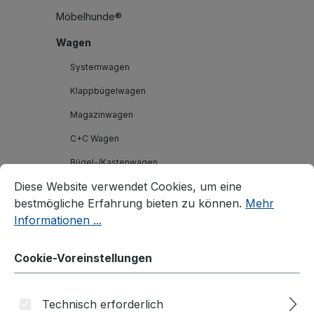
Möbelhunde®
Wagen
Systemwagen
Klappbügelwagen
Magazinwagen
C+C Wagen
Bügel-/Kastenwagen
Cookie-Voreinstellungen
Diese Website verwendet Cookies, um eine bestmögliche E
Diese Website verwendet Cookies, um eine
Palettenfahrgestelle
bestmögliche Erfahrung bieten zu können.
Mehr
Plattenwagen/Plattenständer
Informationen ...
Schwerlastwagen
Cookie-Voreinstellungen
Tischwagen
Wagen mit Totmannbremse
Technisch erforderlich
ESD Wagen