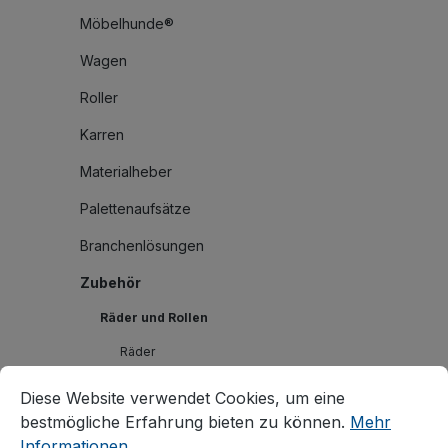
Möbelhunde®
Wagen
Roller
Karren
Materialheber
Palettenaufsätze
Branchenlösungen
Zubehör
Räder und Rollen
Räder
Cookie-Voreinstellungen
Diese Website verwendet Cookies, um eine bestmögliche E
Rollen
Diese Website verwendet Cookies, um eine
bestmögliche Erfahrung bieten zu können.
Mehr
Thermoplastische Rollen
Informationen ...