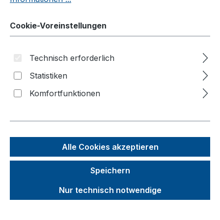
Luftrollen
Polyamidrollen
Cookie-Voreinstellungen
Elastikvollgummirollen
Elektrisch leitfähige Vollgummirollen
Technisch erforderlich
Polyurethanrollen
Statistiken
Zusatzartikel
Komfortfunktionen
Produktvideos
Kataloge
Über uns
Alle Cookies akzeptieren
Kontakt
Speichern
Nur technisch notwendige
Produkte filtern