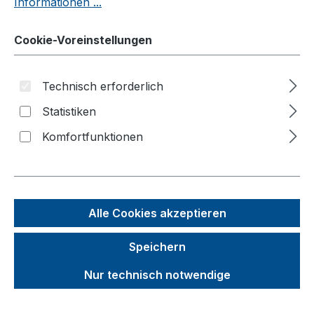
Informationen ...
Luftrollen
Polyamidrollen
Cookie-Voreinstellungen
Elastikvollgummirollen
Elektrisch leitfähige Vollgummirollen
Technisch erforderlich
Polyurethanrollen
Statistiken
Zusatzartikel
Komfortfunktionen
Produktvideos
Kataloge
Über uns
Alle Cookies akzeptieren
Kontakt
Speichern
Nur technisch notwendige
Produkte filtern