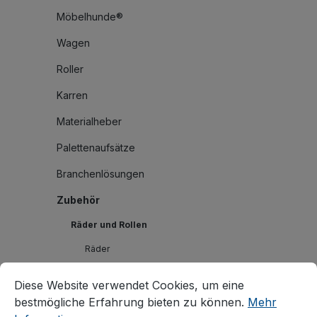
Möbelhunde®
Wagen
Roller
Karren
Materialheber
Palettenaufsätze
Branchenlösungen
Zubehör
Räder und Rollen
Räder
Cookie-Voreinstellungen
Diese Website verwendet Cookies, um eine bestmögliche E
Rollen
Diese Website verwendet Cookies, um eine
Thermoplastische Rollen
bestmögliche Erfahrung bieten zu können.
Mehr