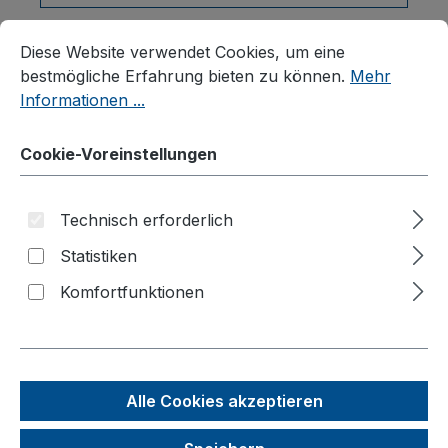
Cookie-Voreinstellungen
Diese Website verwendet Cookies, um eine bestmögliche E
Diese Website verwendet Cookies, um eine
Produkte filtern
bestmögliche Erfahrung bieten zu können.
Mehr
Informationen ...
Cookie-Voreinstellungen
Seite
Seite
Seite
1
2
3
Technisch erforderlich
Statistiken
Komfortfunktionen
Alle Cookies akzeptieren