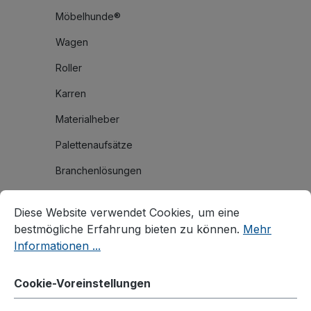
Möbelhunde®
Wagen
Roller
Karren
Materialheber
Palettenaufsätze
Branchenlösungen
Cookie-Voreinstellungen
Diese Website verwendet Cookies, um eine bestmögliche E
Zubehör
Diese Website verwendet Cookies, um eine
Räder und Rollen
bestmögliche Erfahrung bieten zu können.
Mehr
Informationen ...
Räder
Rollen
Cookie-Voreinstellungen
Thermoplastische Rollen