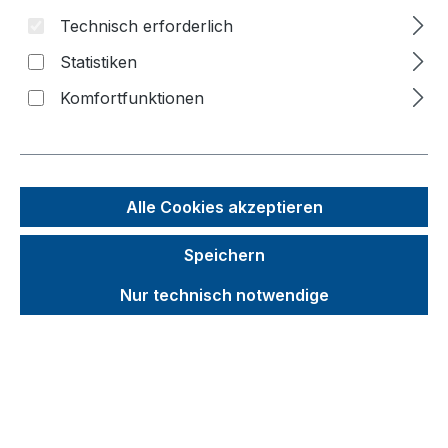
Luftrollen
Technisch erforderlich
Polyamidrollen
Statistiken
Elastikvollgummirollen
Komfortfunktionen
Elektrisch leitfähige Vollgummirollen
Polyurethanrollen
Zusatzartikel
Alle Cookies akzeptieren
Produktvideos
Speichern
Kataloge
Nur technisch notwendige
Über uns
Kontakt
Produkte filtern