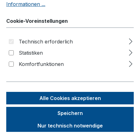
Informationen ...
Möbelhunde®
Wagen
Cookie-Voreinstellungen
Roller
Technisch erforderlich
Karren
Statistiken
Materialheber
Komfortfunktionen
Palettenaufsätze
Branchenlösungen
Zubehör
Alle Cookies akzeptieren
Räder und Rollen
Zusatzartikel
Speichern
Zubehör für C+C Wagen
Nur technisch notwendige
Zubehör für Rohrbügelwagen