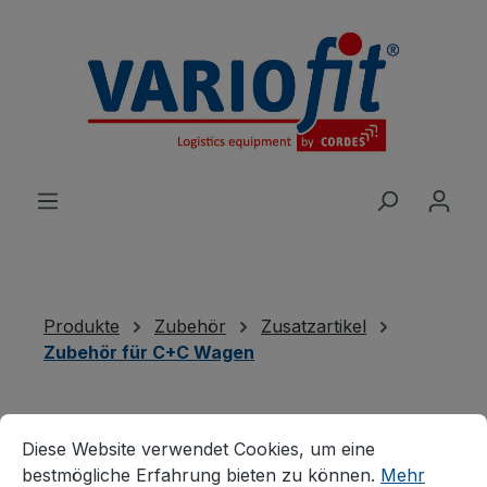
alt springen
Produkte
Zubehör
Zusatzartikel
Zubehör für C+C Wagen
Cookie-Voreinstellungen
Diese Website verwendet Cookies, um eine bestmögliche E
Neuheiten
Diese Website verwendet Cookies, um eine
Produkte
bestmögliche Erfahrung bieten zu können.
Mehr