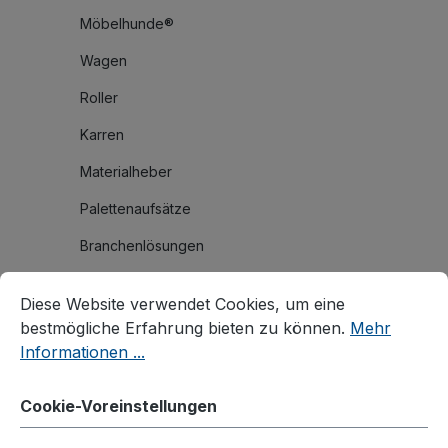
Möbelhunde®
Wagen
Roller
Karren
Materialheber
Palettenaufsätze
Branchenlösungen
Cookie-Voreinstellungen
Diese Website verwendet Cookies, um eine bestmögliche E
Zubehör
Diese Website verwendet Cookies, um eine
Räder und Rollen
bestmögliche Erfahrung bieten zu können.
Mehr
Informationen ...
Zusatzartikel
Zubehör für C+C Wagen
Cookie-Voreinstellungen
Zubehör für Rohrbügelwagen