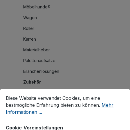
Möbelhunde®
Wagen
Roller
Karren
Materialheber
Palettenaufsätze
Branchenlösungen
Zubehör
Cookie-Voreinstellungen
Diese Website verwendet Cookies, um eine bestmögliche E
Räder und Rollen
Diese Website verwendet Cookies, um eine
Zusatzartikel
bestmögliche Erfahrung bieten zu können.
Mehr
Informationen ...
Zubehör für C+C Wagen
Zubehör für Rohrbügelwagen
Cookie-Voreinstellungen