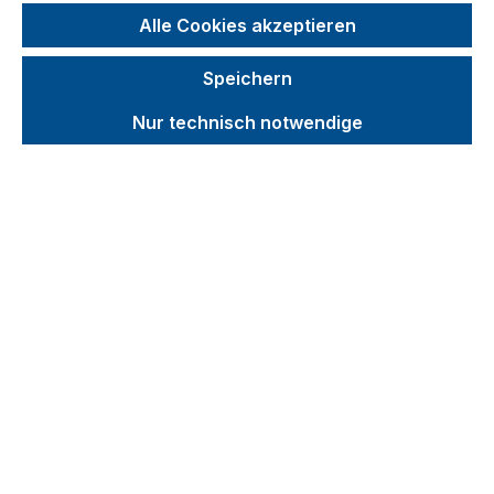
Alle Cookies akzeptieren
Zubehör für Materialheber
Schutz und Sicherheit
Speichern
Produktvideos
Nur technisch notwendige
Kataloge
Über uns
Kontakt
Produkte filtern
Produkte filtern