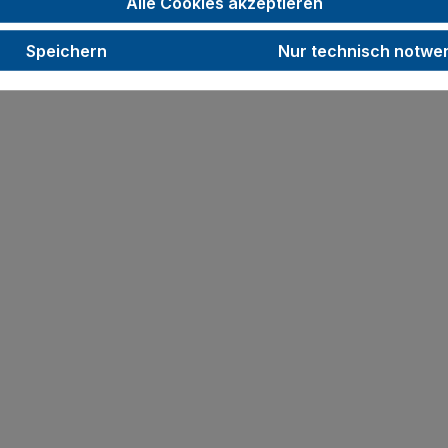
Alle Cookies akzeptieren
 Sie aus verschiedenen Größen und Ausführungen den pass
Speichern
Nur technisch notwe
 und komfortabel zu bewegen.