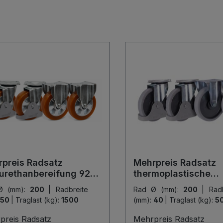
preis Radsatz
Mehrpreis Radsatz
urethanbereifung 92°
thermoplastische
e A
Gummibereifung
Ø (mm):
200
|
Radbreite
Rad Ø (mm):
200
|
Radbreite
50
|
Traglast (kg):
1500
(mm):
40
|
Traglast (kg):
5
preis Radsatz
Mehrpreis Radsatz