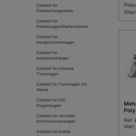
Poly
Zubehör für
Palettenfahrgestelle
Shor
Selbs
Zubehör für
hoch
Plattenwagen/Plattenständer
Brem
Zubehör für
Die P
Handpritschenwagen
92° 
Zubehör für
Alum
Industrieanhänger
für 
Zubehör für schwere
Versc
Tischwagen
Kugel
Zubehör für Tischwagen mit
leich
Wanne
beac
Radsa
Zubehör für ESD
Mehr
Etagenwagen
reduz
Poly
Zubehör für verzinkte
Rad 
Kommissionierwagen
(mm):
Zubehör für leichte