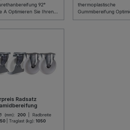
urethanbereifung 92°
thermoplastische
e A Optimieren Sie Ihren
Gummibereifung Optimi
tkipper mit diesem
Ihren Selbstkipper mit 
wertigen Radsatz aus 2
hochwertigen Radsatz 
srollen und 2 Bockrollen.
thermoplastischer
olyurethanbereifung mit
Vollgummibereifung. De
Shore A auf robuster
besteht aus 2 Bremsrol
iniumdruckgussfelge sorgt
2 Bockrollen mit grauer
ruhigen Lauf und hohe
spurloser Lauffläche au
hleißfestigkeit. Präzise
robuster Kunststofffelg
lager gewährleisten
Präzisionsrillenkugellage
tes Manövrieren. Bitte
für empfindliche Böden
hten Sie: Durch den
ruhigen Lauf. Bitte bea
tz kann sich die Traglast
Sie: Durch den Radsatz
preis Radsatz
ieren!*Preis auf Anfrage
sich die Traglast
amidbereifung
reduzieren!*Preis auf 
Ø (mm):
200
|
Radbreite
50
|
Traglast (kg):
1050