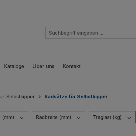
das Dropdown der Kategorie Produkte
Kataloge
Über uns
Kontakt
ür Selbstkipper
Radsätze für Selbstkipper
Ø (mm)
Radbreite (mm)
Traglast (kg)