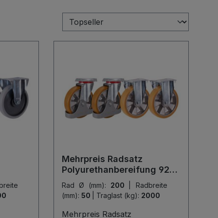
Mehrpreis Radsatz
Polyurethanbereifung 92°
Shore A
Rad Ø (mm):
200
|
Radbreite
00
(mm):
50
|
Traglast (kg):
2000
Mehrpreis Radsatz