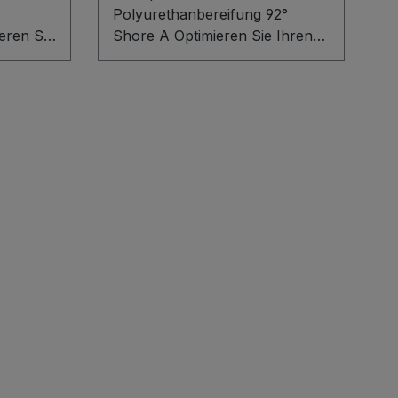
Polyurethanbereifung 92°
eren Sie
Shore A Optimieren Sie Ihren
diesem
Selbstkipper mit diesem
aus
hochwertigen Radsatz,
bestehend aus 2 Bremsrollen
r Satz
und 2 Bockrollen. Die robuste
len und
Polyurethanbereifung (92°
,
Shore A) auf einer
f
Aluminiumdruckgussfelge mit
e und
Kugellager sorgt für ruhigen
r. Ideal
Lauf, hohe Verschleißfestigkeit
 und
und präzise Führung. Bitte
chten
beachten Sie: Durch den
 kann
Radsatz kann sich die Traglast
reduzieren!
Anfrage