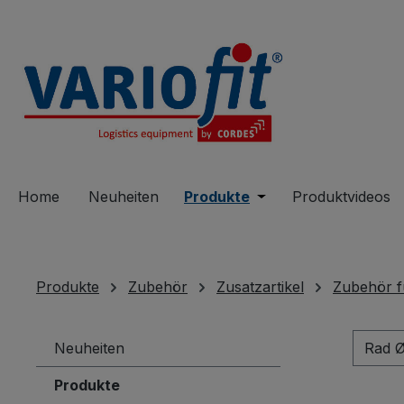
springen
Zur Hauptnavigation springen
Home
Neuheiten
Produkte
Öffne oder Schließe 
Produktvideos
Produkte
Zubehör
Zusatzartikel
Zubehör f
Neuheiten
Rad 
Produkte